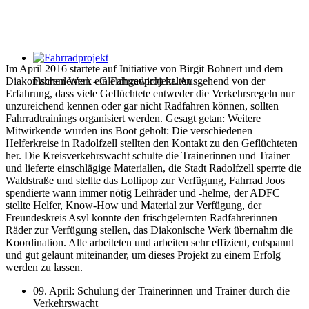
Im April 2016 startete auf Initiative von Birgit Bohnert und dem
Diakonischen Werk ein Fahrradprojekt. Ausgehend von der
Fahrenlernen - Gleichgewicht halten
Erfahrung, dass viele Geflüchtete entweder die Verkehrsregeln nur
unzureichend kennen oder gar nicht Radfahren können, sollten
Fahrradtrainings organisiert werden. Gesagt getan: Weitere
Mitwirkende wurden ins Boot geholt: Die verschiedenen
Helferkreise in Radolfzell stellten den Kontakt zu den Geflüchteten
her. Die Kreisverkehrswacht schulte die Trainerinnen und Trainer
und lieferte einschlägige Materialien, die Stadt Radolfzell sperrte die
Waldstraße und stellte das Lollipop zur Verfügung, Fahrrad Joos
spendierte wann immer nötig Leihräder und -helme, der ADFC
stellte Helfer, Know-How und Material zur Verfügung, der
Freundeskreis Asyl konnte den frischgelernten Radfahrerinnen
Räder zur Verfügung stellen, das Diakonische Werk übernahm die
Koordination. Alle arbeiteten und arbeiten sehr effizient, entspannt
und gut gelaunt miteinander, um dieses Projekt zu einem Erfolg
werden zu lassen.
09. April: Schulung der Trainerinnen und Trainer durch die
Verkehrswacht