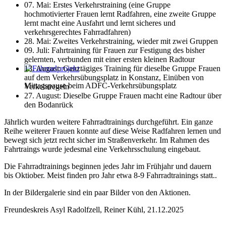
07. Mai: Erstes Verkehrstraining (eine Gruppe
hochmotivierter Frauen lernt Radfahren, eine zweite Gruppe
lernt macht eine Ausfahrt und lernt sicheres und
verkehrsgerechtes Fahrradfahren)
28. Mai: Zweites Verkehrstraining, wieder mit zwei Gruppen
09. Juli: Fahrtraining für Frauen zur Festigung des bisher
gelernten, verbunden mit einer ersten kleinen Radtour
13. August: Ganztägiges Training für dieselbe Gruppe Frauen
auf dem Verkehrsübungsplatz in Konstanz, Einüben von
Mittagspause beim ADFC-Verkehrsübungsplatz
Verkehrregeln
27. August: Dieselbe Gruppe Frauen macht eine Radtour über
den Bodanrück
Jährlich wurden weitere Fahrradtrainings durchgeführt. Ein ganze
Reihe weiterer Frauen konnte auf diese Weise Radfahren lernen und
bewegt sich jetzt recht sicher im Straßenverkehr. Im Rahmen des
Fahrtraings wurde jedesmal eine Verkehrsschulung eingebaut.
Die Fahrradtrainings beginnen jedes Jahr im Frühjahr und dauern
bis Oktiober. Meist finden pro Jahr etwa 8-9 Fahrradtrainings statt..
In der Bildergalerie sind ein paar Bilder von den Aktionen.
Freundeskreis Asyl Radolfzell, Reiner Kühl, 21.12.2025