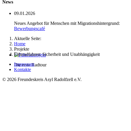
News
09.01.2026
Neues Angebot für Menschen mit Migrationshintergrund:
Bewerbungscafé
Aktuelle Seite:
Home
Projekte
Fahrradfahren: Sicherheit und Unabhängigkeit
Impressum
Die erste Radtour
Kontakte
© 2026 Freundeskreis Asyl Radolfzell e.V.